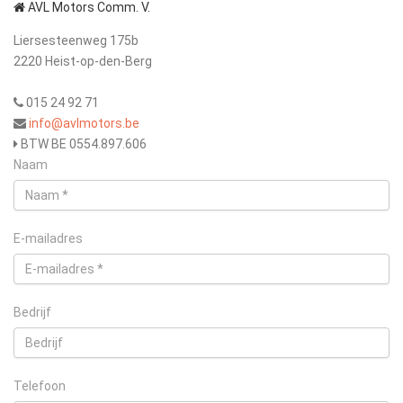
AVL Motors Comm. V.
Liersesteenweg 175b
2220 Heist-op-den-Berg
015 24 92 71
info@avlmotors.be
BTW BE 0554.897.606
Naam
E-mailadres
Bedrijf
Telefoon